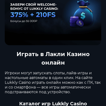
Играть в Лакли Казино
онлайн
Игроки могут запускать слоты, лайв-игры и
настольные автоматы в один клик. На сайте
Lukkly Casino играть онлайн можно как с ПК, так
и со смартфона — все игры автоматически
подстраиваются под устройство.
Каталог игр Lukkly Casino