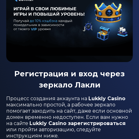
Регистрация и вход через
зеркало Лакли
Процесс создания аккаунта на
Lukkly Casino
максимально простой, а рабочее зеркало
помогает заходить на сайт, даже если основной
домен временно недоступен. Если вам нужно
на сайте
Lukkly Casino зарегистрироваться
или пройти авторизацию, следуйте
инструкциям ниже.