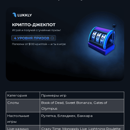
Категория
Примеры игр
Слоты
Book of Dead, Sweet Bonanza, Gates of
Olympus
Настольные
Рулетка, Блэкджек, Баккара
игры
Live-казино
Crazy Time, Monopoly Live, Lightning Roulette