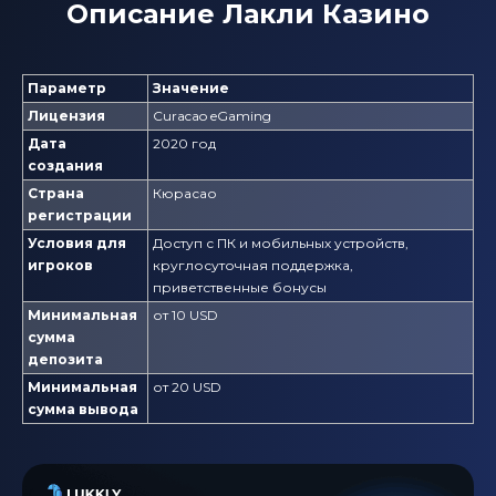
Описание Лакли Казино
Параметр
Значение
Лицензия
Curacao eGaming
Дата
2020 год
создания
Страна
Кюрасао
регистрации
Условия для
Доступ с ПК и мобильных устройств,
игроков
круглосуточная поддержка,
приветственные бонусы
Минимальная
от 10 USD
сумма
депозита
Минимальная
от 20 USD
сумма вывода