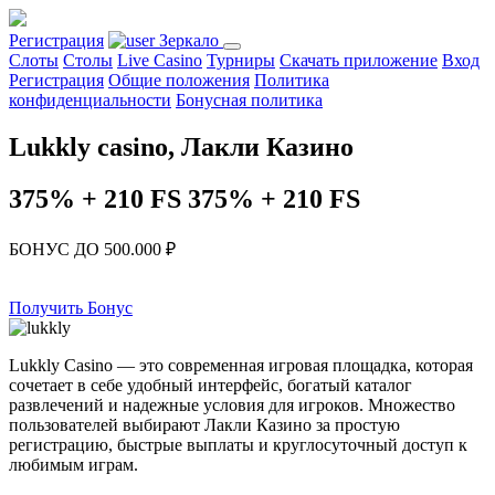
Регистрация
Зеркало
Слоты
Столы
Live Casino
Турниры
Скачать приложение
Вход
Регистрация
Общие положения
Политика
конфиденциальности
Бонусная политика
Lukkly casino, Лакли Казино
375% + 210 FS
375% + 210 FS
БОНУС ДО 500.000 ₽
Получить Бонус
Lukkly Casino — это современная игровая площадка, которая
сочетает в себе удобный интерфейс, богатый каталог
развлечений и надежные условия для игроков. Множество
пользователей выбирают Лакли Казино за простую
регистрацию, быстрые выплаты и круглосуточный доступ к
любимым играм.